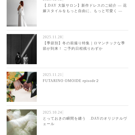
【.DAY 大阪サロン】新作ドレスのご紹介 ― 花
嫁スタイルをもっと自由に、もっと可愛く ―
2025.11.28
【季節別】冬の前撮り特集｜ロマンチックな季
節が到来！ ご予約日程残りわずか
2025.11.21
FUTARINO OMOIDE episode２
2025.10.24
とっておきの瞬間を纏う .DAYのオリジナルヴ
ェール