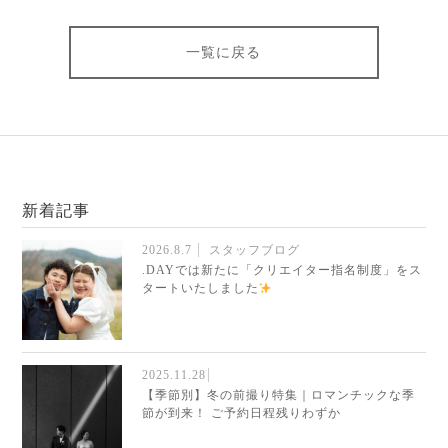
一覧に戻る
新着記事
2026.8.7
スタッフブログ
.DAYでは新たに「クリエイター指名制度」をス
タートいたしました
2025.11.28
【季節別】冬の前撮り特集｜ロマンチックな季
節が到来！ ご予約日程残りわずか