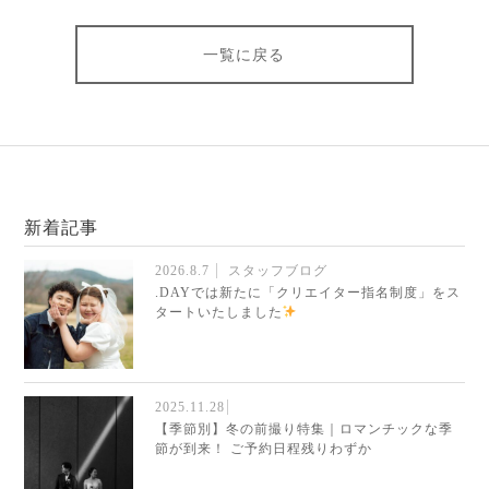
一覧に戻る
新着記事
2026.8.7
スタッフブログ
.DAYでは新たに「クリエイター指名制度」をス
タートいたしました
2025.11.28
【季節別】冬の前撮り特集｜ロマンチックな季
節が到来！ ご予約日程残りわずか