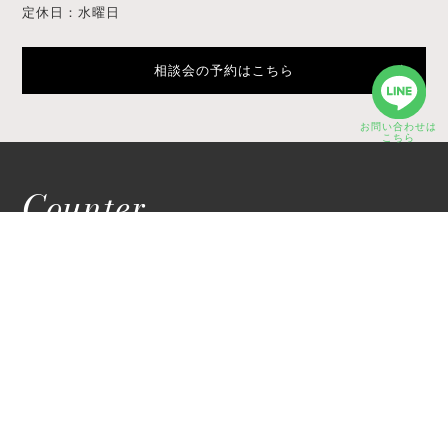
定休日：水曜日
相談会の予約はこちら
お問い合わせは
こちら
Counter
相談カウンター
神戸サロン
〒650-0002
兵庫県神戸市中央区北野町1丁
目5-10
TOAST内