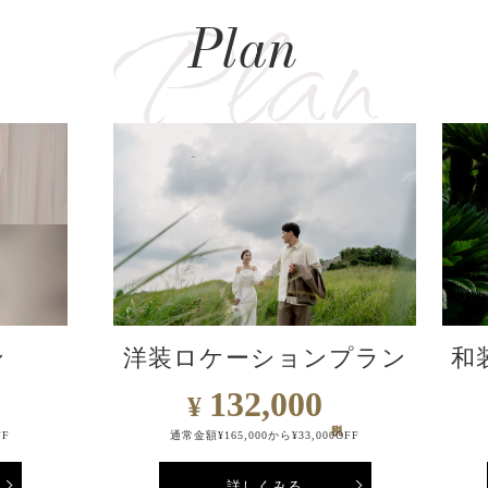
Plan
ン
洋装ロケーションプラン
和
132,000
¥
FF
通常金額¥165,000から¥33,000OFF
詳しくみる