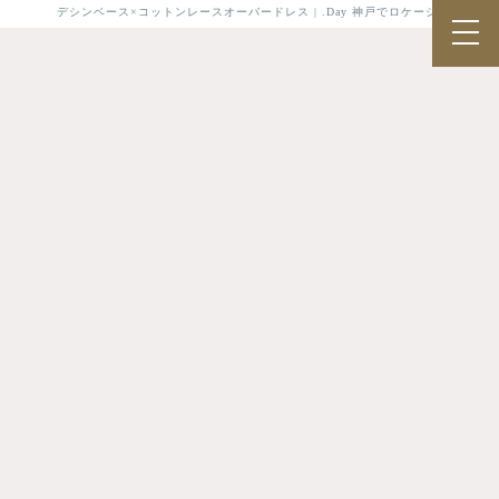
デシンベース×コットンレースオーバードレス | .Day 神戸でロケーション前撮り